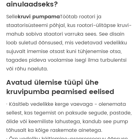
ainulaadseks?
Selle
kruvi
pumpama
Töötab rootori ja
staatorisüsteemi põhjal, kus rootori-ülitäpse kruvi-
mahub sobiva staatori varruka sees. See disain
loob suletud õõnsused, mis vedetavad vedelikku
sujuvalt imemise otsast kuni tühjenemise otsa,
tagades pideva voolamise isegi ilma turbulentsi
või rõhu naeluta.
Avatud ülemise tüüpi ühe
kruvipumba peamised eelised
· Käsitleb vedelikke kerge vaevaga - olenemata
sellest, kas tegemist on paksude segude, pastade,
õlide või keemiliste lahustega, kandub see pump
tõhusalt ka kõige raskemate ainetega.