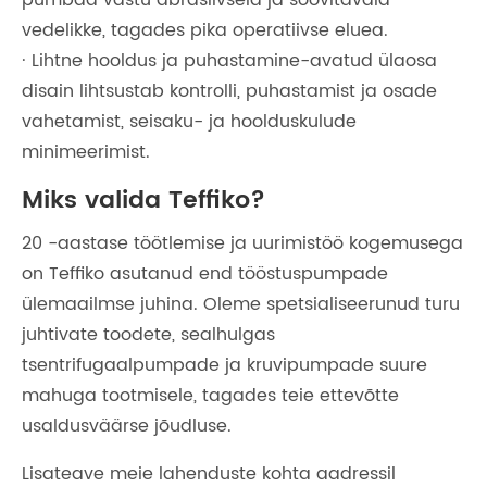
pumbad vastu abrasiivseid ja söövitavaid
vedelikke, tagades pika operatiivse eluea.
· Lihtne hooldus ja puhastamine-avatud ülaosa
disain lihtsustab kontrolli, puhastamist ja osade
vahetamist, seisaku- ja hoolduskulude
minimeerimist.
Miks valida Teffiko?
20 -aastase töötlemise ja uurimistöö kogemusega
on Teffiko asutanud end tööstuspumpade
ülemaailmse juhina. Oleme spetsialiseerunud turu
juhtivate toodete, sealhulgas
tsentrifugaalpumpade ja kruvipumpade suure
mahuga tootmisele, tagades teie ettevõtte
usaldusväärse jõudluse.
Lisateave meie lahenduste kohta aadressil