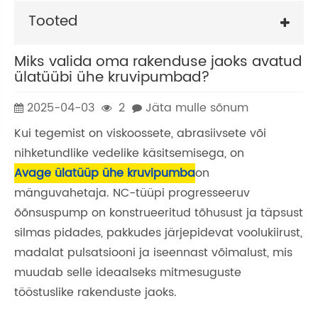
Tooted
Miks valida oma rakenduse jaoks avatud
ülatüübi ühe kruvipumbad?
2025-04-03
2
Jäta mulle sõnum
Kui tegemist on viskoossete, abrasiivsete või
nihketundlike vedelike käsitsemisega, on
Avage ülatüüp ühe kruvipumba
on
mänguvahetaja. NC-tüüpi progresseeruv
õõnsuspump on konstrueeritud tõhusust ja täpsust
silmas pidades, pakkudes järjepidevat voolukiirust,
madalat pulsatsiooni ja iseennast võimalust, mis
muudab selle ideaalseks mitmesuguste
tööstuslike rakenduste jaoks.