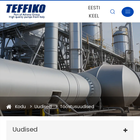
EESTI


KEEL
Kodu
Uudised
Tööstusuudised
Uudised