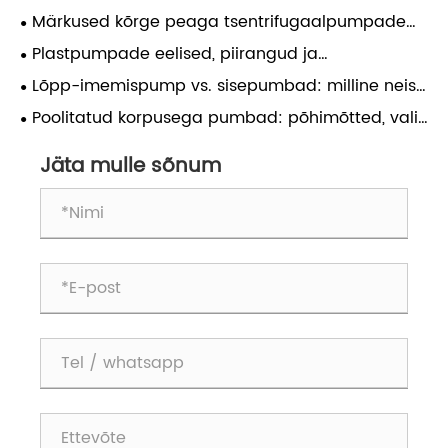
Märkused kõrge peaga tsentrifugaalpumpade
kasutamise kohta madala peaga
Plastpumpade eelised, piirangud ja
veepumpamiseks
kasutusstsenaariumid tööstuslikes rakendustes
Lõpp-imemispump vs. sisepumbad: milline neist
sobib teile?
Poolitatud korpusega pumbad: põhimõtted, valik
ja hooldus
Jäta mulle sõnum