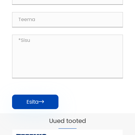
Esita

Uued tooted