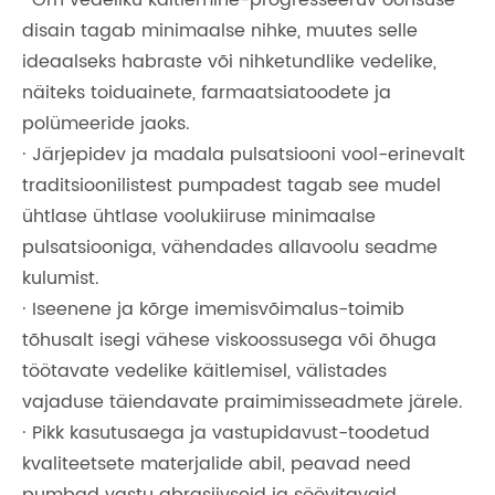
· Õrn vedeliku käitlemine-progresseeruv õõnsuse
disain tagab minimaalse nihke, muutes selle
ideaalseks habraste või nihketundlike vedelike,
näiteks toiduainete, farmaatsiatoodete ja
polümeeride jaoks.
· Järjepidev ja madala pulsatsiooni vool-erinevalt
traditsioonilistest pumpadest tagab see mudel
ühtlase ühtlase voolukiiruse minimaalse
pulsatsiooniga, vähendades allavoolu seadme
kulumist.
· Iseenene ja kõrge imemisvõimalus-toimib
tõhusalt isegi vähese viskoossusega või õhuga
töötavate vedelike käitlemisel, välistades
vajaduse täiendavate praimimisseadmete järele.
· Pikk kasutusaega ja vastupidavust-toodetud
kvaliteetsete materjalide abil, peavad need