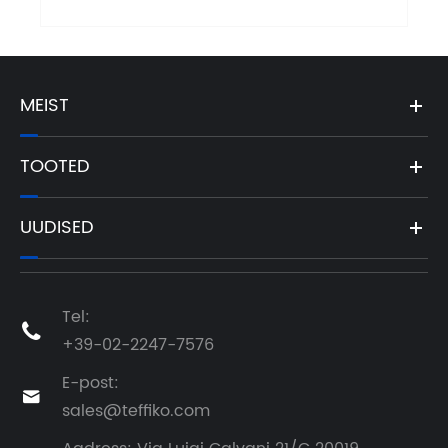
MEIST
TOOTED
UUDISED
Tel:

+39-02-2247-7576
E-post:

sales@teffiko.com