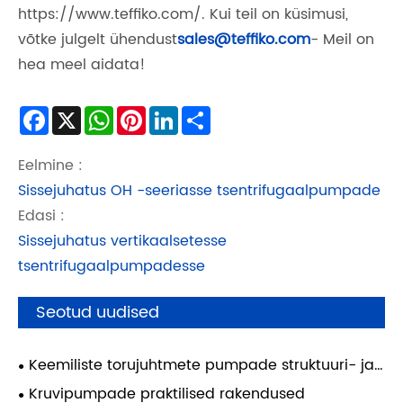
https://www.teffiko.com/. Kui teil on küsimusi,
võtke julgelt ühendust
sales@teffiko.com
- Meil ​​on
hea meel aidata!
Facebook
X
WhatsApp
Pinterest
LinkedIn
Share
Eelmine :
Sissejuhatus OH -seeriasse tsentrifugaalpumpade
Edasi :
Sissejuhatus vertikaalsetesse
tsentrifugaalpumpadesse
Seotud uudised
Keemiliste torujuhtmete pumpade struktuuri- ja
toimivusanalüüs
Kruvipumpade praktilised rakendused